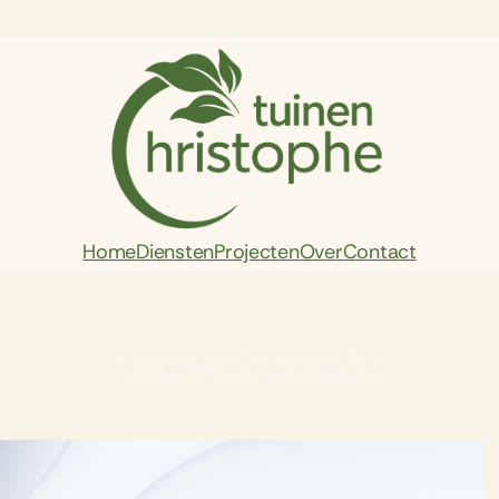
Home
Diensten
Projecten
Over
Contact
Teamwork Triomfen